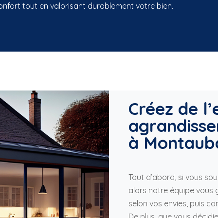
onfort tout en valorisant durablement votre bien.
Créez de l
agrandiss
à Montaub
Tout d’abord, si vous sou
alors notre équipe vous
selon vos envies, puis co
De plus, que vous décidie