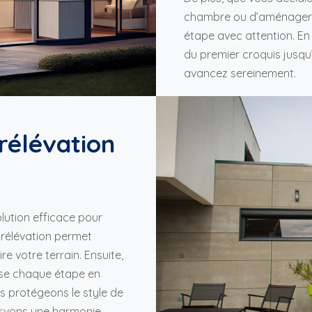
chambre ou d’aménager 
étape avec attention. En 
du premier croquis jusqu’à
avancez sereinement.
rélévation
lution efficace pour
urélévation permet
 votre terrain. Ensuite,
alise chaque étape en
us protégeons le style de
ervons une harmonie