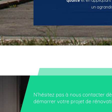
qualité
et en appliquant l
un agrandis
N’hésitez pas à
nous contacter
dè
démarrer votre projet de
rénovati