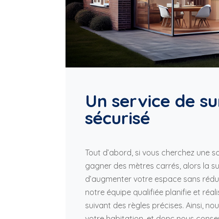
Un service de su
sécurisé
Tout d’abord, si vous cherchez une so
gagner des mètres carrés, alors la s
d’augmenter votre espace sans réduire
notre équipe qualifiée planifie et ré
suivant des règles précises. Ainsi, no
votre habitation, et donc nous cons