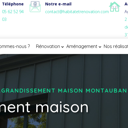
Téléphone
Notre e-mail
A
05 62 52 94
contact@habitatetrenovation.com
A
03
2
d
3
sommes-nous ?
Rénovation
Aménagement
Nos réalisa
 AGRANDISSEMENT MAISON MONTAUBAN
ment maison