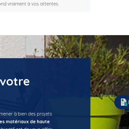
nd vraiment à vos attentes.
votre
 mener à
bien
des projets
 des matériaux de haute