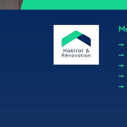
M




