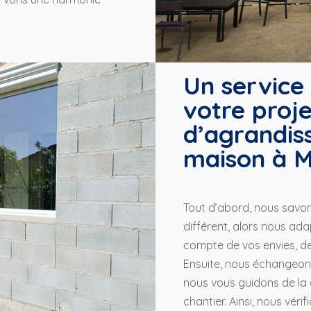
Un service
votre proje
d’agrandis
maison à 
Tout d’abord, nous savon
différent, alors nous ad
compte de vos envies, de
Ensuite, nous échangeon
nous vous guidons de la 
chantier. Ainsi, nous véri