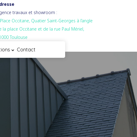
dresse
gence travaux et showroom :
 Place Occitane, Quatier Saint-Georges à l’angle
e la place Occitane et de la rue Paul Mériel,
1000 Toulouse
tions
Contact