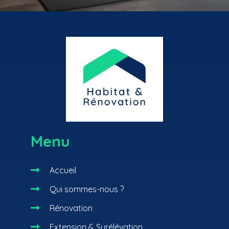
Menu

Accueil

Qui sommes-nous ?

Rénovation

Extension & Surélévation