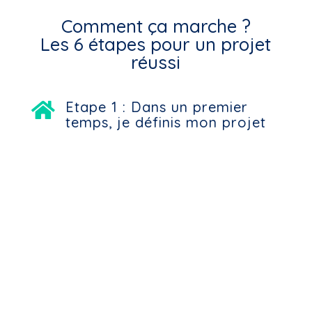
Comment ça marche ?
Les 6 étapes pour un projet
réussi
Etape 1 : Dans un premier

temps, je définis mon projet
D’abord, notre agence toulousaine, située
au 10 rue d’Aubuisson, vous accueille pour
déterminer avec vous le périmètre
d’intervention de votre projet à Muret.
Ainsi, nous déterminerons avec vous le
périmètre d’intervention.
Etape 2 : Ensuite, j'estime le

coût du travail pour mon